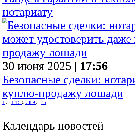
нотариату
30 июня 2025 |
17:56
Безопасные сделки: нотар
куплю-продажу лошади
1
...
3
4
5
6
7
8
9
...
75
Календарь новостей