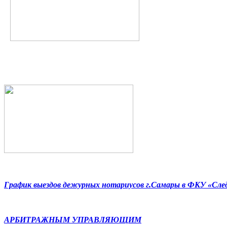
График выездов дежурных нотариусов г.Самары в ФКУ «Сл
АРБИТРАЖНЫМ УПРАВЛЯЮЩИМ