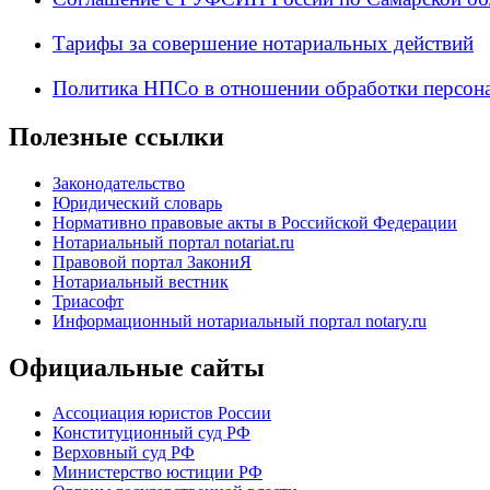
Тарифы за совершение нотариальных действий
Политика НПСо в отношении обработки персон
Полезные ссылки
Законодательство
Юридический словарь
Нормативно правовые акты в Российской Федерации
Нотариальный портал notariat.ru
Правовой портал ЗакониЯ
Нотариальный вестник
Триасофт
Информационный нотариальный портал notary.ru
Официальные сайты
Ассоциация юристов России
Конституционный суд РФ
Верховный суд РФ
Министерство юстиции РФ