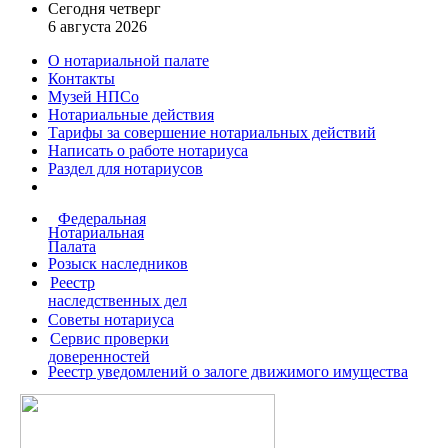
Сегодня четверг
6 августа 2026
О нотариальной палате
Контакты
Музей НПСо
Нотариальные действия
Тарифы за совершение
нотариальных действий
Написать о работе
нотариуса
Раздел для нотариусов
Федеральная
Нотариальная
Палата
Розыск наследников
Реестр
наследственных дел
Советы нотариуса
Сервис проверки
доверенностей
Реестр уведомлений о залоге движимого имущества