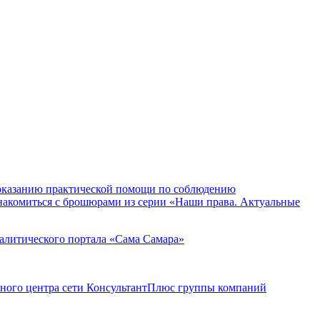
и оказанию практической помощи по соблюдению
накомиться с брошюрами из серии «Наши права. Актуальные
алитического портала «Сама Самара»
ного центра сети КонсультантПлюс группы компаний