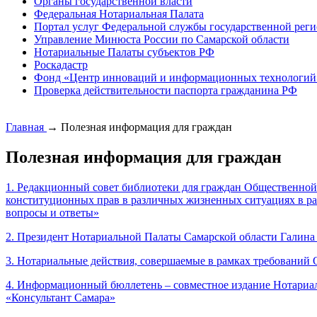
Органы государственной власти
Федеральная Нотариальная Палата
Портал услуг Федеральной службы государственной реги
Управление Минюста России по Самарской области
Нотариальные Палаты субъектов РФ
Роскадастр
Фонд «Центр инноваций и информационных технологий
Проверка действительности паспорта гражданина РФ
Главная
→
Полезная информация для граждан
Полезная информация для граждан
1. Редакционный совет библиотеки для граждан Общественной
конституционных прав в различных жизненных ситуациях в ра
вопросы и ответы»
2. Президент Нотариальной Палаты Самарской области Галина
3. Нотариальные действия, совершаемые в рамках требований 
4. Информационный бюллетень – совместное издание Нотариа
«Консультант Самара»