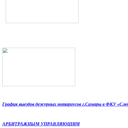
График выездов дежурных нотариусов г.Самары в ФКУ «Сл
АРБИТРАЖНЫМ УПРАВЛЯЮЩИМ