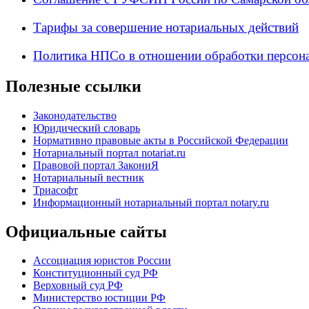
Тарифы за совершение нотариальных действий
Политика НПСо в отношении обработки персон
Полезные ссылки
Законодательство
Юридический словарь
Нормативно правовые акты в Российской Федерации
Нотариальный портал notariat.ru
Правовой портал ЗакониЯ
Нотариальный вестник
Триасофт
Информационный нотариальный портал notary.ru
Официальные сайты
Ассоциация юристов России
Конституционный суд РФ
Верховный суд РФ
Министерство юстиции РФ