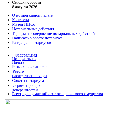
Сегодня суббота
8 августа 2026
О нотариальной палате
Контакты
Музей НПСо
Нотариальные действия
Тарифы за совершение
нотариальных действий
Написать о работе
нотариуса
Раздел для нотариусов
Федеральная
Нотариальная
Палата
Розыск наследников
Реестр
наследственных дел
Советы нотариуса
Сервис проверки
доверенностей
Реестр уведомлений о залоге движимого имущества