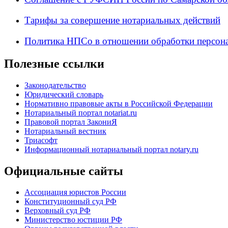
Тарифы за совершение нотариальных действий
Политика НПСо в отношении обработки персон
Полезные ссылки
Законодательство
Юридический словарь
Нормативно правовые акты в Российской Федерации
Нотариальный портал notariat.ru
Правовой портал ЗакониЯ
Нотариальный вестник
Триасофт
Информационный нотариальный портал notary.ru
Официальные сайты
Ассоциация юристов России
Конституционный суд РФ
Верховный суд РФ
Министерство юстиции РФ