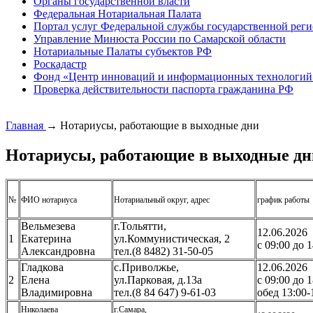
Органы государственной власти
Федеральная Нотариальная Палата
Портал услуг Федеральной службы государственной реги
Управление Минюста России по Самарской области
Нотариальные Палаты субъектов РФ
Роскадастр
Фонд «Центр инноваций и информационных технологий
Проверка действительности паспорта гражданина РФ
Главная
→
Нотариусы, работающие в выходные дни
Нотариусы, работающие в выходные дн
№
ФИО нотариуса
Нотариальный округ, адрес
график работы
Вельмезева
г.Тольятти,
12.06.2026
1
Екатерина
ул.Коммунистическая, 2
с 09:00 до 
Александровна
тел.(8 8482) 31-50-05
Гладкова
с.Приволжье,
12.06.2026
2
Елена
ул.Парковая, д.13а
с 09:00 до 
Владимировна
тел.(8 84 647) 9-61-03
обед 13:00-
Николаева
г.Самара,