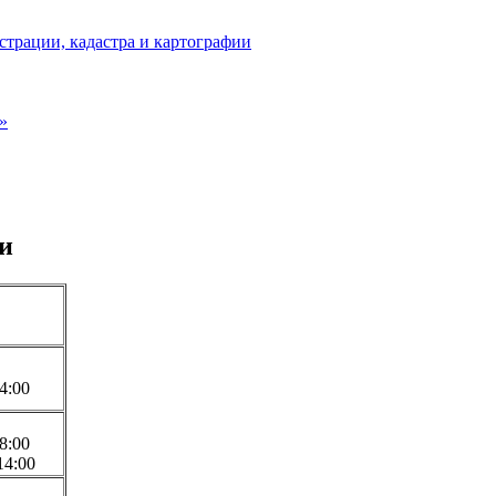
страции, кадастра и картографии
»
и
14:00
18:00
14:00