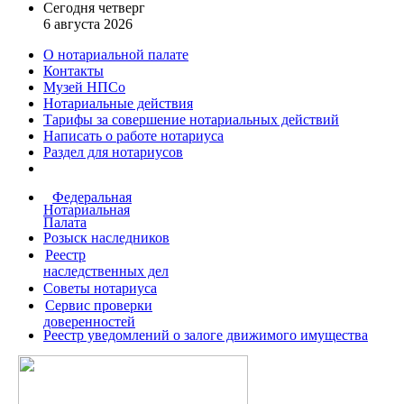
Сегодня четверг
6 августа 2026
О нотариальной палате
Контакты
Музей НПСо
Нотариальные действия
Тарифы за совершение
нотариальных действий
Написать о работе
нотариуса
Раздел для нотариусов
Федеральная
Нотариальная
Палата
Розыск наследников
Реестр
наследственных дел
Советы нотариуса
Сервис проверки
доверенностей
Реестр уведомлений о залоге движимого имущества