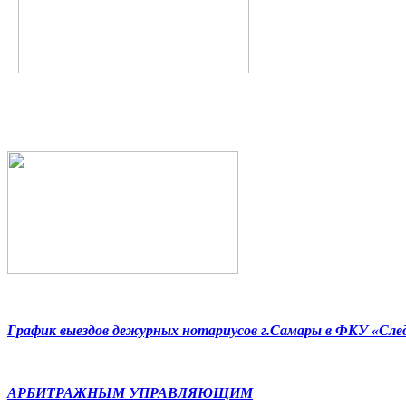
График выездов дежурных нотариусов г.Самары в ФКУ «Сл
АРБИТРАЖНЫМ УПРАВЛЯЮЩИМ