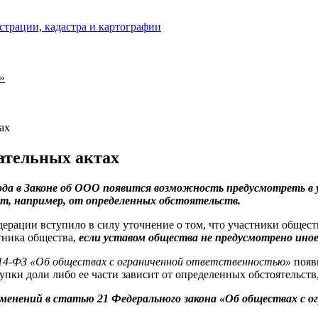
страции, кадастра и картографии
»
ах
ательных актах
ода в Законе об ООО появится возможность предусмотреть в у
ит, например, от определенных обстоятельств.
ерации вступило в силу уточнение о том, что участники общест
тника общества,
если уставом общества не предусмотрено ино
№14-ФЗ «Об обществах с ограниченной ответственностью»
появи
пки доли либо ее части зависит от определенных обстоятельств,
зменений в статью 21 Федерального закона «Об обществах с 