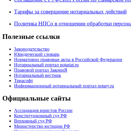
Тарифы за совершение нотариальных действий
Политика НПСо в отношении обработки персон
Полезные ссылки
Законодательство
Юридический словарь
Нормативно правовые акты в Российской Федерации
Нотариальный портал notariat.ru
Правовой портал ЗакониЯ
Нотариальный вестник
Триасофт
Информационный нотариальный портал notary.ru
Официальные сайты
Ассоциация юристов России
Конституционный суд РФ
Верховный суд РФ
Министерство юстиции РФ