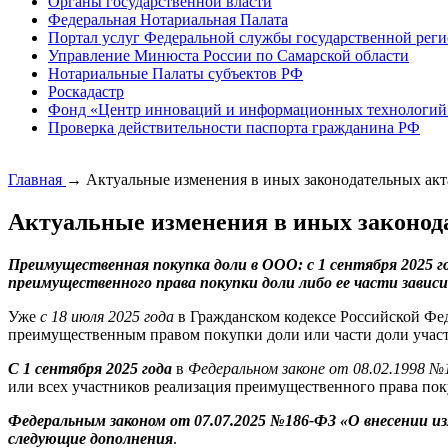
Органы государственной власти
Федеральная Нотариальная Палата
Портал услуг Федеральной службы государственной реги
Управление Минюста России по Самарской области
Нотариальные Палаты субъектов РФ
Роскадастр
Фонд «Центр инноваций и информационных технологий
Проверка действительности паспорта гражданина РФ
Главная
→
Актуальные изменения в иных законодательных акт
Актуальные изменения в иных законод
Преимущественная покупка доли в ООО: с 1 сентября 2025 г
преимущественного права покупки доли либо ее части завис
Уже
с 18 июля 2025 года
в Гражданском кодексе Российской Фед
преимущественным правом покупки доли или части доли учас
С 1 сентября 2025 года
в
Федеральном законе от 08.02.1998 
или всех участников реализация преимущественного права поку
Федеральным законом от 07.07.2025 №186-ФЗ «О внесении и
следующие дополнения
.