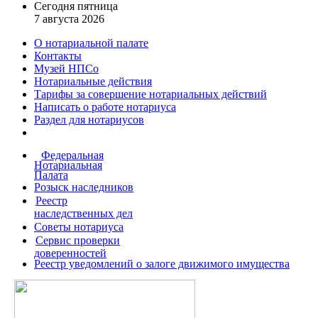
Сегодня пятница
7 августа 2026
О нотариальной палате
Контакты
Музей НПСо
Нотариальные действия
Тарифы за совершение
нотариальных действий
Написать о работе
нотариуса
Раздел для нотариусов
Федеральная
Нотариальная
Палата
Розыск наследников
Реестр
наследственных дел
Советы нотариуса
Сервис проверки
доверенностей
Реестр уведомлений о залоге движимого имущества