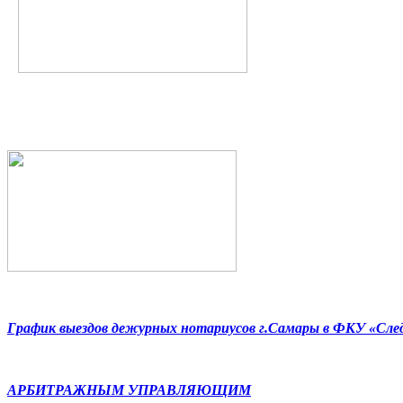
График выездов дежурных нотариусов г.Самары в ФКУ «Сл
АРБИТРАЖНЫМ УПРАВЛЯЮЩИМ