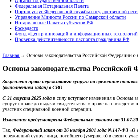
Органы государственной власти
Федеральная Нотариальная Палата
Портал услуг Федеральной службы государственной реги
Управление Минюста России по Самарской области
Нотариальные Палаты субъектов РФ
Роскадастр
Фонд «Центр инноваций и информационных технологий
Проверка действительности паспорта гражданина РФ
Главная
→
Основы законодательства Российской Федерации о 
Основы законодательства Российской Ф
Закреплено право пережившего супруга на временное пользов
(выполнением задач) в СВО
С 31 августа 2025 года
в силу вступают изменения в Основы за
супруг вправе до выдачи свидетельства о праве на наследство 
участник специальной военной операции.
Изменения предусмотрены Федеральным законом от 31.07.20
Так,
Федеральный закон от 26 ноября 2001 года №147-ФЗ «О 
переживший супруг лица, погибшего (умершего) в связи с уча