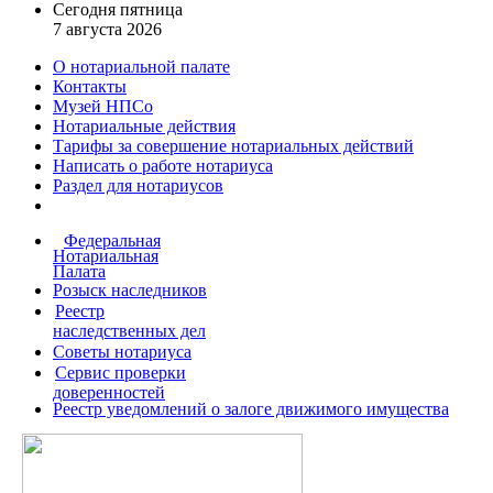
Сегодня пятница
7 августа 2026
О нотариальной палате
Контакты
Музей НПСо
Нотариальные действия
Тарифы за совершение
нотариальных действий
Написать о работе
нотариуса
Раздел для нотариусов
Федеральная
Нотариальная
Палата
Розыск наследников
Реестр
наследственных дел
Советы нотариуса
Сервис проверки
доверенностей
Реестр уведомлений о залоге движимого имущества