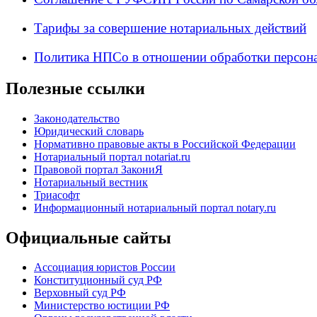
Тарифы за совершение нотариальных действий
Политика НПСо в отношении обработки персон
Полезные ссылки
Законодательство
Юридический словарь
Нормативно правовые акты в Российской Федерации
Нотариальный портал notariat.ru
Правовой портал ЗакониЯ
Нотариальный вестник
Триасофт
Информационный нотариальный портал notary.ru
Официальные сайты
Ассоциация юристов России
Конституционный суд РФ
Верховный суд РФ
Министерство юстиции РФ