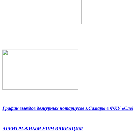
График выездов дежурных нотариусов г.Самары в ФКУ «Сл
АРБИТРАЖНЫМ УПРАВЛЯЮЩИМ