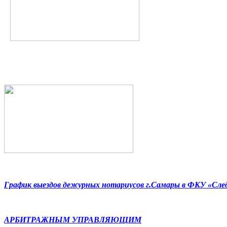
График выездов дежурных нотариусов г.Самары в ФКУ «Сл
АРБИТРАЖНЫМ УПРАВЛЯЮЩИМ