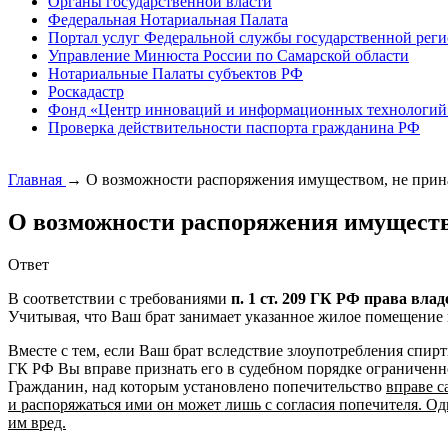
Органы государственной власти
Федеральная Нотариальная Палата
Портал услуг Федеральной службы государственной реги
Управление Минюста России по Самарской области
Нотариальные Палаты субъектов РФ
Роскадастр
Фонд «Центр инноваций и информационных технологий
Проверка действительности паспорта гражданина РФ
Главная
→
О возможности распоряжения имуществом, не прин
О возможности распоряжения имуществ
Ответ
В соответствии с требованиями
п. 1 ст. 209 ГК РФ права вла
Учитывая, что Ваш брат занимает указанное жилое помещение п
Вместе с тем, если Ваш брат вследствие злоупотребления спир
ГК РФ Вы вправе признать его в судебном порядке ограниченн
Гражданин, над которым установлено попечительство
вправе с
и распоряжаться ими он может лишь с согласия попечителя. О
им вред.