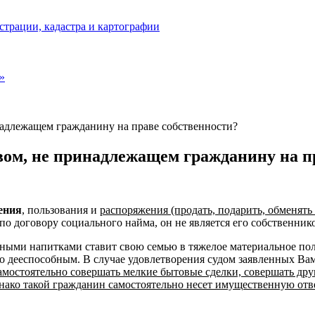
страции, кадастра и картографии
»
адлежащем гражданину на праве собственности?
ом, не принадлежащем гражданину на пр
дения
, пользования и
распоряжения (продать, подарить, обменять
о договору социального найма, он не является его собственнико
тными напитками ставит свою семью в тяжелое материальное поло
о дееспособным. В случае удовлетворения судом заявленных Вам
амостоятельно совершать мелкие бытовые сделки, совершать друг
днако такой гражданин самостоятельно несет имущественную от