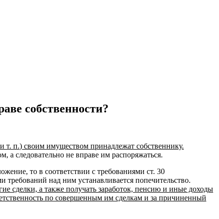
аве собственности?
и т. п.
) своим имуществом принадлежат собственнику.
м, а следовательно не вправе им распоряжаться.
жение, то в соответствии с требованиями ст. 30
и требований над ним устанавливается попечительство.
ие сделки, а также получать заработок, пенсию и иные доходы
ветственность по совершенным им сделкам и за причиненный