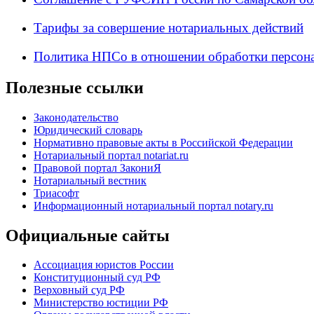
Тарифы за совершение нотариальных действий
Политика НПСо в отношении обработки персон
Полезные ссылки
Законодательство
Юридический словарь
Нормативно правовые акты в Российской Федерации
Нотариальный портал notariat.ru
Правовой портал ЗакониЯ
Нотариальный вестник
Триасофт
Информационный нотариальный портал notary.ru
Официальные сайты
Ассоциация юристов России
Конституционный суд РФ
Верховный суд РФ
Министерство юстиции РФ