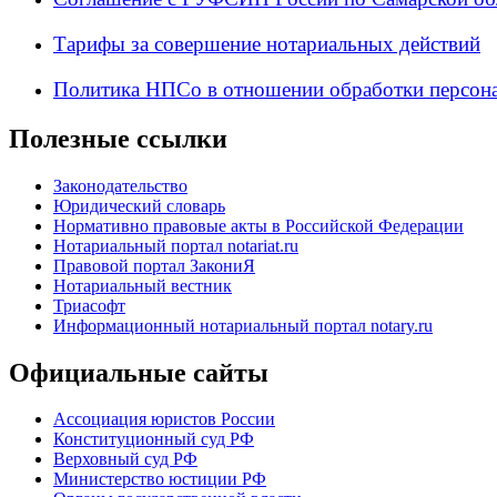
Тарифы за совершение нотариальных действий
Политика НПСо в отношении обработки персон
Полезные ссылки
Законодательство
Юридический словарь
Нормативно правовые акты в Российской Федерации
Нотариальный портал notariat.ru
Правовой портал ЗакониЯ
Нотариальный вестник
Триасофт
Информационный нотариальный портал notary.ru
Официальные сайты
Ассоциация юристов России
Конституционный суд РФ
Верховный суд РФ
Министерство юстиции РФ