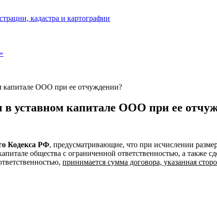
страции, кадастра и картографии
»
м капитале ООО при ее отчуждении?
и в уставном капитале ООО при ее отчу
вого Кодекса РФ
, предусматривающие, что при исчислении размер
капитале общества с ограниченной ответственностью, а также с
 ответственностью,
принимается сумма договора, указанная стор