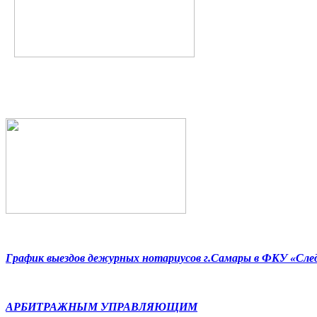
График выездов дежурных нотариусов г.Самары в ФКУ «Сл
АРБИТРАЖНЫМ УПРАВЛЯЮЩИМ