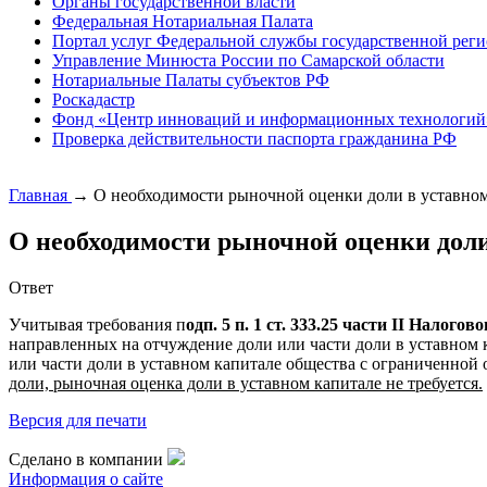
Органы государственной власти
Федеральная Нотариальная Палата
Портал услуг Федеральной службы государственной реги
Управление Минюста России по Самарской области
Нотариальные Палаты субъектов РФ
Роскадастр
Фонд «Центр инноваций и информационных технологий
Проверка действительности паспорта гражданина РФ
Главная
→
О необходимости рыночной оценки доли в уставно
О необходимости рыночной оценки дол
Ответ
Учитывая требования п
одп. 5 п. 1 ст. 333.25 части II Налого
направленных на отчуждение доли или части доли в уставном 
или части доли в уставном капитале общества с ограниченной
доли, рыночная оценка доли в уставном капитале не требуется.
Версия для печати
Сделано в компании
Информация о сайте