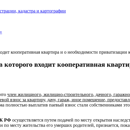
страции, кадастра и картографии
»
входит кооперативная квартира и о необходимости приватизации
в которого входит кооперативная кварти
 что
член жилищного,
жилищно-строительного
, дачного, гаражн
вой взнос за квартиру, дачу, гараж, иное помещение, предостав
ма полностью выплатив паевый взнос стали собственниками этой
ГК РФ
осуществляется путем подачей по месту открытия наследст
н по месту жительства его умерших родителей, признается, пока