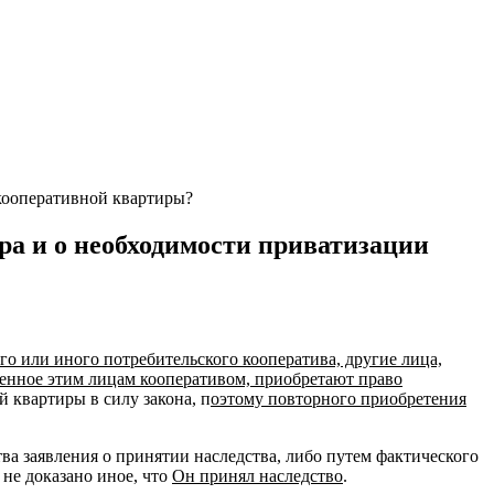
 кооперативной квартиры?
ра и о необходимости приватизации
ого или иного потребительского кооператива, другие лица,
ленное этим лицам кооперативом, приобретают право
 квартиры в силу закона, п
оэтому повторного приобретения
ва заявления о принятии наследства, либо путем фактического
 не доказано иное, что
Он принял наследство
.