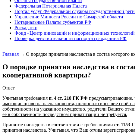
Органы государственной власти
Федеральная Нотариальная Палата
Портал услуг Федеральной службы государственной реги
Управление Минюста России по Самарской области
Нотариальные Палаты субъектов РФ
Роскадастр
Фонд «Центр инноваций и информационных технологий
Проверка действительности паспорта гражданина РФ
Главная
→
О порядке принятия наследства в состав которого 
О порядке принятия наследства в соста
кооперативной квартиры?
Ответ
Учитывая требования
п. 4 ст. 218 ГК РФ
предусматривающие,
имеющие право на паенакопления, полностью внесшие свой пае
собственности на указанное имущество
, родители Вашего отчи
ее в собственность посредством приватизации не требуется.
Принятие наследства в соответствии с требованиями
ст. 1153 
принятия наследства. Учитывая, что Ваш отчим зарегистрирова