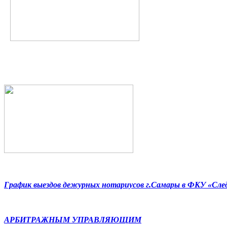
График выездов дежурных нотариусов г.Самары в ФКУ «Сл
АРБИТРАЖНЫМ УПРАВЛЯЮЩИМ