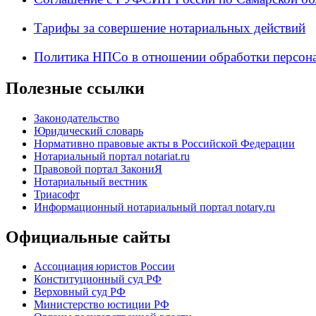
Тарифы за совершение нотариальных действий
Политика НПСо в отношении обработки персон
Полезные ссылки
Законодательство
Юридический словарь
Нормативно правовые акты в Российской Федерации
Нотариальный портал notariat.ru
Правовой портал ЗакониЯ
Нотариальный вестник
Триасофт
Информационный нотариальный портал notary.ru
Официальные сайты
Ассоциация юристов России
Конституционный суд РФ
Верховный суд РФ
Министерство юстиции РФ