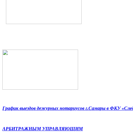
График выездов дежурных нотариусов г.Самары в ФКУ «Сл
АРБИТРАЖНЫМ УПРАВЛЯЮЩИМ