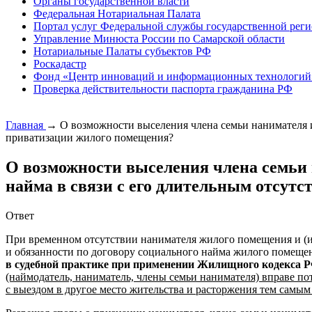
Органы государственной власти
Федеральная Нотариальная Палата
Портал услуг Федеральной службы государственной реги
Управление Минюста России по Самарской области
Нотариальные Палаты субъектов РФ
Роскадастр
Фонд «Центр инноваций и информационных технологий
Проверка действительности паспорта гражданина РФ
Главная
→
О возможности выселения члена семьи нанимателя и
приватизации жилого помещения?
О возможности выселения члена семьи 
найма в связи с его длительным отсут
Ответ
При временном отсутствии нанимателя жилого помещения и (ил
и обязанности по договору социального найма жилого помещен
в судебной практике при применении Жилищного кодекса 
(наймодатель, наниматель, члены семьи нанимателя) вправе по
с выездом в другое место жительства и расторжения тем самым