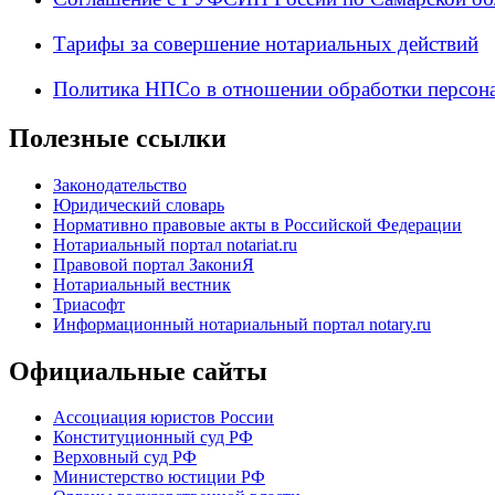
Тарифы за совершение нотариальных действий
Политика НПСо в отношении обработки персон
Полезные ссылки
Законодательство
Юридический словарь
Нормативно правовые акты в Российской Федерации
Нотариальный портал notariat.ru
Правовой портал ЗакониЯ
Нотариальный вестник
Триасофт
Информационный нотариальный портал notary.ru
Официальные сайты
Ассоциация юристов России
Конституционный суд РФ
Верховный суд РФ
Министерство юстиции РФ