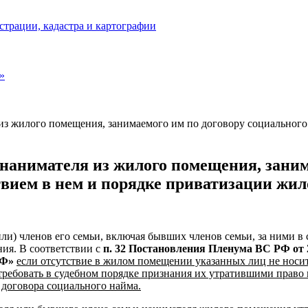
страции, кадастра и картографии
»
з жилого помещения, занимаемого им по договору социального н
нанимателя из жилого помещения, заним
ствием в нем и порядке приватизации жи
и) членов его семьи, включая бывших членов семьи, за ними в
ия. В соответствии с
п. 32 Постановления Пленума ВС РФ от 
РФ»
если отсутствие в жилом помещении указанных лиц не носит
требовать в судебном порядке признания их утратившими право 
 договора социального найма.