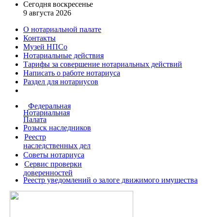
Сегодня воскресенье
9 августа 2026
О нотариальной палате
Контакты
Музей НПСо
Нотариальные действия
Тарифы за совершение
нотариальных действий
Написать о работе
нотариуса
Раздел для нотариусов
Федеральная
Нотариальная
Палата
Розыск наследников
Реестр
наследственных дел
Советы нотариуса
Сервис проверки
доверенностей
Реестр уведомлений о залоге движимого имущества