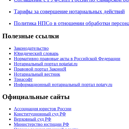
Тарифы за совершение нотариальных действий
Политика НПСо в отношении обработки персон
Полезные ссылки
Законодательство
Юридический словарь
Нормативно правовые акты в Российской Федерации
Нотариальный портал notariat.ru
Правовой портал ЗакониЯ
Нотариальный вестник
Триасофт
Информационный нотариальный портал notary.ru
Официальные сайты
Ассоциация юристов России
Конституционный суд РФ
Верховный суд РФ
Министерство юстиции РФ