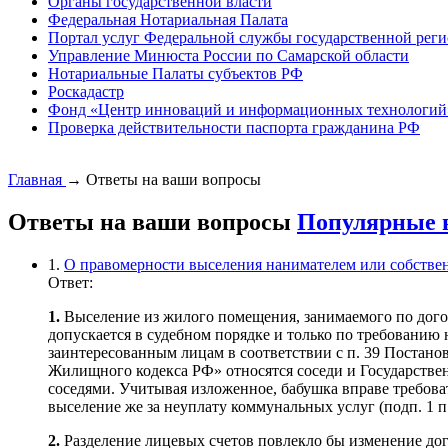
Органы государственной власти
Федеральная Нотариальная Палата
Портал услуг Федеральной службы государственной реги
Управление Минюста России по Самарской области
Нотариальные Палаты субъектов РФ
Роскадастр
Фонд «Центр инноваций и информационных технологий
Проверка действительности паспорта гражданина РФ
Главная
→
Ответы на ваши вопросы
Ответы на ваши вопросы
Популярные 
1.
О правомерности выселения нанимателем или собстве
Ответ:
1.
Выселение из жилого помещения, занимаемого по догов
допускается в судебном порядке и только по требованию
заинтересованным лицам в соответствии с п. 39 Постано
Жилищного кодекса РФ» относятся соседи и Государстве
соседями. Учитывая изложенное, бабушка вправе требовать
выселение же за неуплату коммунальных услуг (подп. 1 п.
2.
Разделение лицевых счетов повлекло бы изменение до