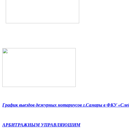
График выездов дежурных нотариусов г.Самары в ФКУ «Сл
АРБИТРАЖНЫМ УПРАВЛЯЮЩИМ