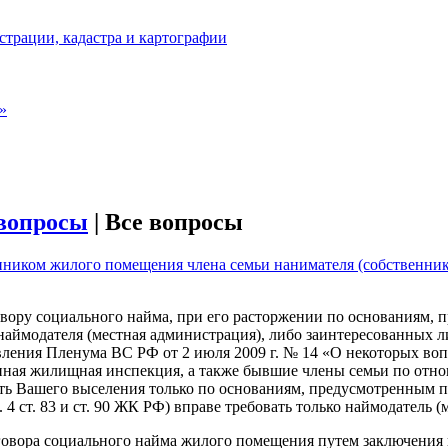
страции, кадастра и картографии
»
вопросы
|
Все вопросы
нником жилого помещения члена семьи нанимателя (собственник
ору социального найма, при его расторжении по основаниям, п
 наймодателя (местная администрация), либо заинтересованных л
вления Пленума ВС РФ от 2 июля 2009 г. № 14 «О некоторых во
нная жилищная инспекция, а также бывшие члены семьи по отнош
 Вашего выселения только по основаниям, предусмотренным подп. 
 4 ст. 83 и ст. 90 ЖК РФ) вправе требовать только наймодатель 
говора социального найма жилого помещения путем заключения