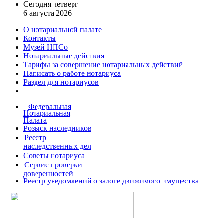
Сегодня четверг
6 августа 2026
О нотариальной палате
Контакты
Музей НПСо
Нотариальные действия
Тарифы за совершение
нотариальных действий
Написать о работе
нотариуса
Раздел для нотариусов
Федеральная
Нотариальная
Палата
Розыск наследников
Реестр
наследственных дел
Советы нотариуса
Сервис проверки
доверенностей
Реестр уведомлений о залоге движимого имущества