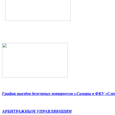
График выездов дежурных нотариусов г.Самары в ФКУ «Сл
АРБИТРАЖНЫМ УПРАВЛЯЮЩИМ