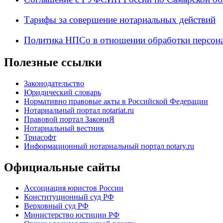
Тарифы за совершение нотариальных действий
Политика НПСо в отношении обработки персон
Полезные ссылки
Законодательство
Юридический словарь
Нормативно правовые акты в Российской Федерации
Нотариальный портал notariat.ru
Правовой портал ЗакониЯ
Нотариальный вестник
Триасофт
Информационный нотариальный портал notary.ru
Официальные сайты
Ассоциация юристов России
Конституционный суд РФ
Верховный суд РФ
Министерство юстиции РФ