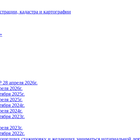
страции, кадастра и картографии
»
28 апреля 2026г.
еля 2026г.
ября 2025г.
еля 2025г.
ября 2024г.
еля 2024г.
ября 2023г.
еля 2023г.
ября 2022г.
прошедших стажировку и желающих заниматься нотариальной дея