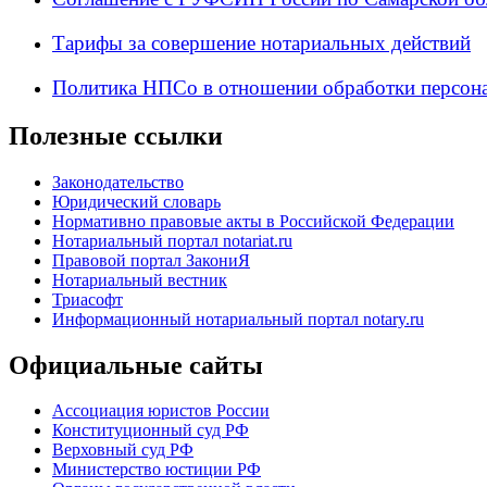
Тарифы за совершение нотариальных действий
Политика НПСо в отношении обработки персон
Полезные ссылки
Законодательство
Юридический словарь
Нормативно правовые акты в Российской Федерации
Нотариальный портал notariat.ru
Правовой портал ЗакониЯ
Нотариальный вестник
Триасофт
Информационный нотариальный портал notary.ru
Официальные сайты
Ассоциация юристов России
Конституционный суд РФ
Верховный суд РФ
Министерство юстиции РФ