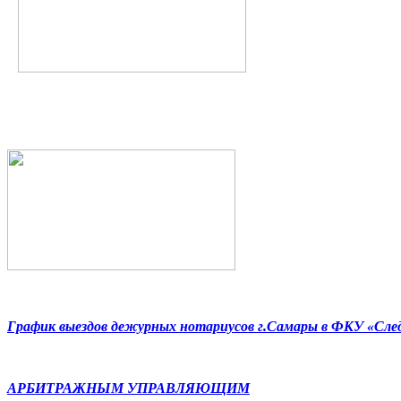
График выездов дежурных нотариусов г.Самары в ФКУ «Сл
АРБИТРАЖНЫМ УПРАВЛЯЮЩИМ