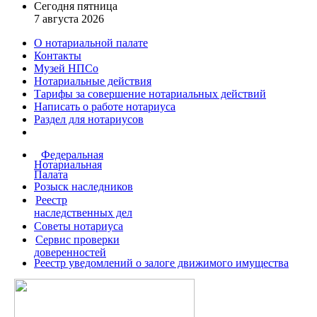
Сегодня пятница
7 августа 2026
О нотариальной палате
Контакты
Музей НПСо
Нотариальные действия
Тарифы за совершение
нотариальных действий
Написать о работе
нотариуса
Раздел для нотариусов
Федеральная
Нотариальная
Палата
Розыск наследников
Реестр
наследственных дел
Советы нотариуса
Сервис проверки
доверенностей
Реестр уведомлений о залоге движимого имущества