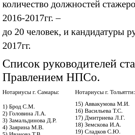
количество должностей стажеро
2016-2017гг. –
до 20 человек, и кандидатуры р
2017гг.
Список руководителей ст
Правлением НПСо.
Нотариусы г. Самары:
Нотариусы г. Тольятти
15) Аввакумова М.И.
1) Брод С.М.
16) Васильева Т.С.
2) Головина Л.А.
17) Дмитриева Л.Г.
3) Замальдинова Д.Р.
18) Земскова И.А.
4) Заярина М.В.
19) Сладков С.Ю.
5) Иванова Т.В.