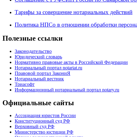
Тарифы за совершение нотариальных действий
Политика НПСо в отношении обработки персон
Полезные ссылки
Законодательство
Юридический словарь
Нормативно правовые акты в Российской Федерации
Нотариальный портал notariat.ru
Правовой портал ЗакониЯ
Нотариальный вестник
Триасофт
Информационный нотариальный портал notary.ru
Официальные сайты
Ассоциация юристов России
Конституционный суд РФ
Верховный суд РФ
Министерство юстиции РФ