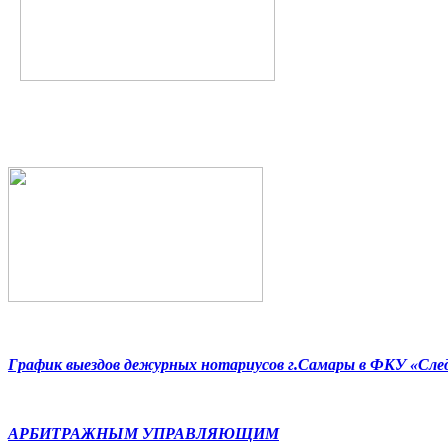
График выездов дежурных нотариусов г.Самары в ФКУ «Сл
АРБИТРАЖНЫМ УПРАВЛЯЮЩИМ