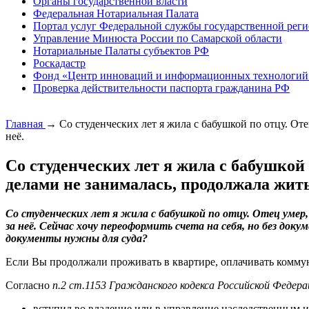
Органы государственной власти
Федеральная Нотариальная Палата
Портал услуг Федеральной службы государственной реги
Управление Минюста России по Самарской области
Нотариальные Палаты субъектов РФ
Роскадастр
Фонд «Центр инноваций и информационных технологий
Проверка действительности паспорта гражданина РФ
Главная
→
Со студенческих лет я жила с бабушкой по отцу. От
неё.
Со студенческих лет я жила с бабушкой
делами не занималась, продолжала жить 
Со студенческих лет я жила с бабушкой по отцу. Отец уме
за неё. Сейчас хочу переоформить счета на себя, но без док
документы нужны для суда?
Если Вы продолжали проживать в квартире, оплачивать комму
Согласно
п.2 ст.1153 Гражданского кодекса Российской Федера
вступил во владение или в управление наследственным 