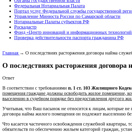
Органы государственной власти
Федеральная Нотариальная Палата
Портал услуг Федеральной службы государственной реги
Управление Минюста России по Самарской области
Нотариальные Палаты субъектов РФ
Роскадастр
Фонд «Центр инноваций и информационных технологий
Проверка действительности паспорта гражданина РФ
Главная
→
О последствиях расторжения договора найма служ
О последствиях расторжения договора 
Ответ
В соответствии с требованиями
п. 1 ст. 103 Жилищного Коде
помещения граждане должны освободить жилое помещение, кото
выселению в судебном порядке без предоставления другого жи
Учитывая, что Ваш пасынок не относится к лицам, которые н
договора найма жилого помещения он подлежит выселению без
Что касается частичного освобождения служебной квартиры, т
обязательств по обеспечению жильем категорий граждан, уст