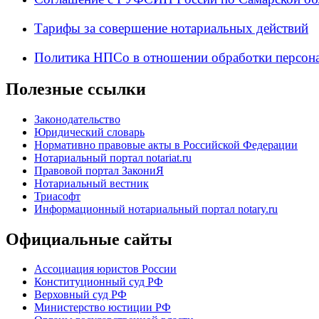
Тарифы за совершение нотариальных действий
Политика НПСо в отношении обработки персон
Полезные ссылки
Законодательство
Юридический словарь
Нормативно правовые акты в Российской Федерации
Нотариальный портал notariat.ru
Правовой портал ЗакониЯ
Нотариальный вестник
Триасофт
Информационный нотариальный портал notary.ru
Официальные сайты
Ассоциация юристов России
Конституционный суд РФ
Верховный суд РФ
Министерство юстиции РФ