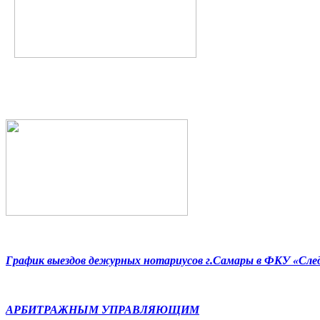
График выездов дежурных нотариусов г.Самары в ФКУ «Сл
АРБИТРАЖНЫМ УПРАВЛЯЮЩИМ