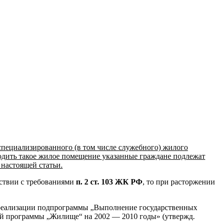
специализированного (в том числе служебного) жилого
одить такое жилое помещение указанные граждане подлежат
 настоящей статьи.
тствии с требованиями
п. 2 ст. 103 ЖК РФ
, то при расторжении
х реализации подпрограммы „Выполнение государственных
ой программы „Жилище“ на 2002 — 2010 годы» (утвержд.