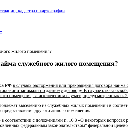
страции, кадастра и картографии
»
ебного жилого помещения?
найма служебного жилого помещения?
кса РФ
в случаях расторжения или прекращения договора найма 
рое они занимали по данному договору. В случае отказа освоб
лого помещения, за исключением случаев, предусмотренных п. 2
е подлежат выселению из служебных жилых помещений в соотве
 предоставления другого жилого помещения.
о в соответствии с положениями п. 16.3 «О некоторых вопроса
ановленных федеральным законодательством“ федеральной целев