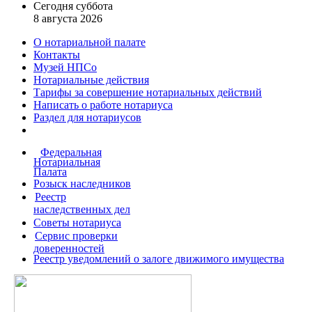
Сегодня суббота
8 августа 2026
О нотариальной палате
Контакты
Музей НПСо
Нотариальные действия
Тарифы за совершение
нотариальных действий
Написать о работе
нотариуса
Раздел для нотариусов
Федеральная
Нотариальная
Палата
Розыск наследников
Реестр
наследственных дел
Советы нотариуса
Сервис проверки
доверенностей
Реестр уведомлений о залоге движимого имущества