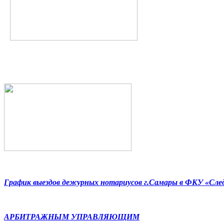
График выездов дежурных нотариусов г.Самары в ФКУ «Сл
АРБИТРАЖНЫМ УПРАВЛЯЮЩИМ