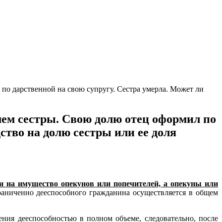
 по дарственной на свою супругу. Сестра умерла. Может ли
лем сестры. Свою долю отец оформил по
ство на долю сестры или ее доля
и на имущество опекунов или попечителей, а опекуны или
раниченно дееспособного гражданина осуществляется в общем
ния дееспособностью в полном объеме, следовательно, после