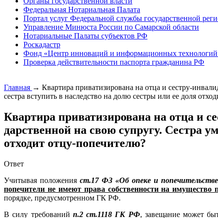
Органы государственной власти
Федеральная Нотариальная Палата
Портал услуг Федеральной службы государственной реги
Управление Минюста России по Самарской области
Нотариальные Палаты субъектов РФ
Роскадастр
Фонд «Центр инноваций и информационных технологий
Проверка действительности паспорта гражданина РФ
Главная
→
Квартира приватизирована на отца и сестру-инвали
сестра вступить в наследство на долю сестры или ее доля отхо
Квартира приватизирована на отца и с
дарственной на свою супругу. Сестра ум
отходит отцу-попечителю?
Ответ
Учитывая положения
ст.17 ФЗ «Об опеке и попечительств
попечители не имеют права собственности на имущество 
порядке, предусмотренном ГК РФ.
В силу требований
п.2 ст.1118 ГК РФ
, завещание может бы