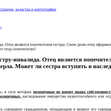
страции, кадастра и картографии
»
да. Отец является попечителем сестры. Свою долю отец оформил
дит отцу-попечителю?
естру-инвалида. Отец является попечите
ерла. Может ли сестра вступить в наслед
е»
, в силу которых
подопечные не имеют права собственност
подопечных,
наследование имущества недееспособного или ог
ть совершено гражданином, обладающим в момент его соверше