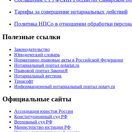
Тарифы за совершение нотариальных действий
Политика НПСо в отношении обработки персон
Полезные ссылки
Законодательство
Юридический словарь
Нормативно правовые акты в Российской Федерации
Нотариальный портал notariat.ru
Правовой портал ЗакониЯ
Нотариальный вестник
Триасофт
Информационный нотариальный портал notary.ru
Официальные сайты
Ассоциация юристов России
Конституционный суд РФ
Верховный суд РФ
Министерство юстиции РФ